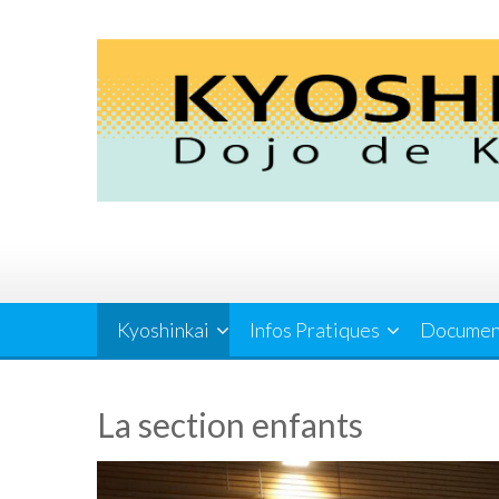
Skip
to
content
Kyoshinkai
Infos Pratiques
Documen
La section enfants