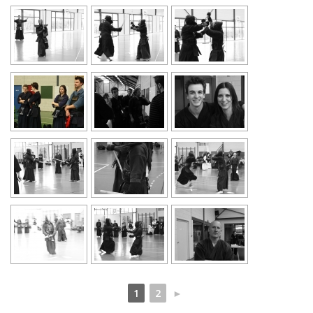
1
2
►