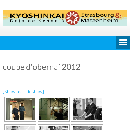
Skip
to
content
coupe d'obernai 2012
[Show as slideshow]