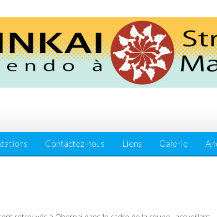
tations
Contactez-nous
Liens
Galerie
Anc
sont retrouvés à Obernai dans le cadre de la coupe , accueillant