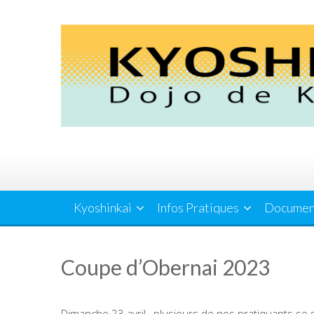
Skip
to
content
Kyoshinkai
Infos Pratiques
Documen
Coupe d’Obernai 2023
Dimanche 23 avril , plusieurs de nos pratiquants se 