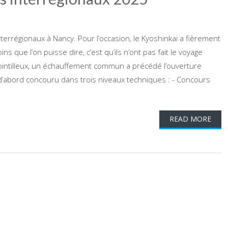
rrégionaux à Nancy. Pour l’occasion, le Kyoshinkai a fièrement
 que l’on puisse dire, c’est qu’ils n’ont pas fait le voyage
ointilleux, un échauffement commun a précédé l’ouverture
t d’abord concouru dans trois niveaux techniques : - Concours
READ MORE