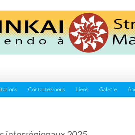
tations
Contactez-nous
Liens
Galerie
Anc
ts interrégionaux 2025