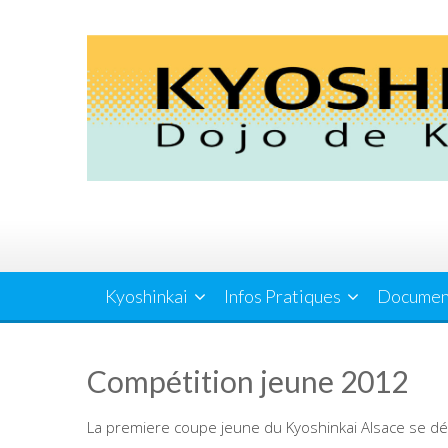
Skip
to
content
Kyoshinkai
Infos Pratiques
Documen
Compétition jeune 2012
La premiere coupe jeune du Kyoshinkai Alsace se dé